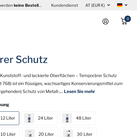
 werden
keine Bestellungen bearbeitet oder ausgeliefert
Kundendienst
AT (EUR €)
. Damit wir Ihr
0
ärer Schutz
, Kunststoff- und lackierte Oberflächen – Temporärer Schutz
t 768) ist ein flüssiges, wachsartiges Konservierungsmittel zum
rgehenden) Schutz von Metall-,...
Lesen Sie mehr
kung
12 Liter
24 Liter
48 Liter
10 Liter
20 Liter
30 Liter