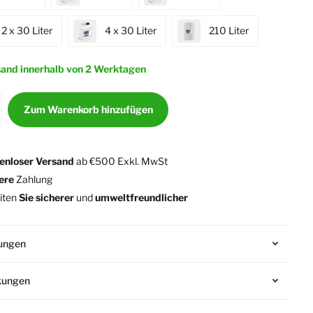
2 x 30 Liter
4 x 30 Liter
210 Liter
and innerhalb von 2 Werktagen
Zum Warenkorb hinzufügen
enloser Versand
ab €500 Exkl. MwSt
ere
Zahlung
iten
Sie sicherer
und
umweltfreundlicher
ungen
kungen