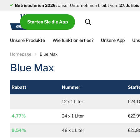
Betriebsferien 2026:
Unser Unternehmen bleibt vom
27. Juli bi
Starten Sie die App
Unsere Produkte
Wie funktioniert es?
Unsere App
Uns
Homepage
Blue Max
Blue Max
Rabatt
Nummer
Staffe
12 x 1 Liter
€24,1
4,77%
24 x 1 Liter
€22,9
9,54%
48 x 1 Liter
€21,8